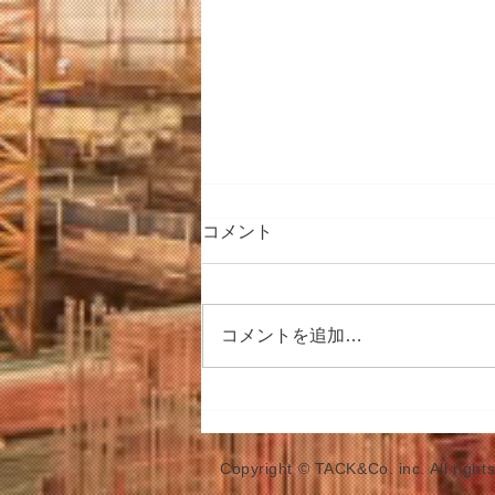
ASCII STARTUP ライトニング
コメント
トーク
ASCII STARTUP ライトニングト
ーク ― 第171回にて、 弊社代表
コメントを追加…
による事業内容についての動画が
公開されて います。
http://ascii.jp/elem/000/001/674/1
674194/
Copyright © TACK&Co. inc. All right