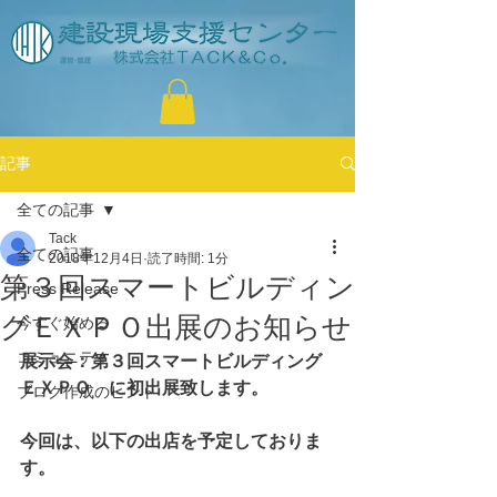
記事
全ての記事
Tack
全ての記事
2018年12月4日
読了時間: 1分
第３回スマートビルディン
Press Release
グＥＸＰＯ出展のお知らせ
今すぐ始める
コミュニティ
展示会：第３回スマートビルディング
ＥＸＰＯ　に初出展致します。
ブログ作成のヒント
今回は、以下の出店を予定しておりま
す。